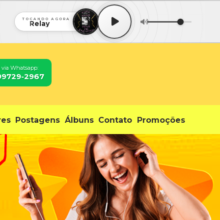
TOCANDO AGORA
Relay
 via Whatsapp:
 99729-2967
res
Postagens
Álbuns
Contato
Promoções