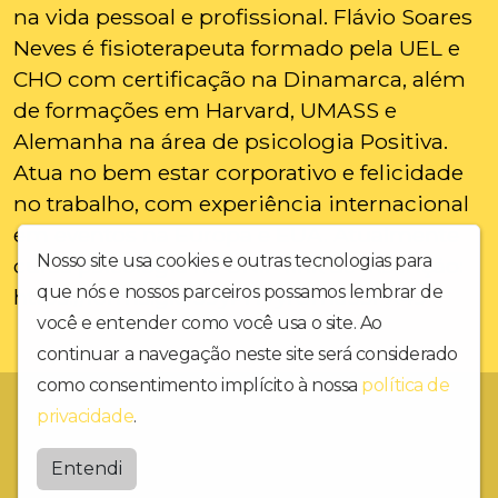
na vida pessoal e profissional. Flávio Soares
Neves é fisioterapeuta formado pela UEL e
CHO com certificação na Dinamarca, além
de formações em Harvard, UMASS e
Alemanha na área de psicologia Positiva.
Atua no bem estar corporativo e felicidade
no trabalho, com experiência internacional
em eventos na Europa e EUA. Atualmente
Nosso site usa cookies e outras tecnologias para
cursa psicologia na UNIP link de inscrição:
que nós e nossos parceiros possamos lembrar de
https://forms.gle/39yPHVyKJmaS3FX49
você e entender como você usa o site. Ao
continuar a navegação neste site será considerado
como consentimento implícito à nossa
política de
Dinâmica FM 106,5
privacidade
.
Fmdinamica
Entendi
by
BRASCAST